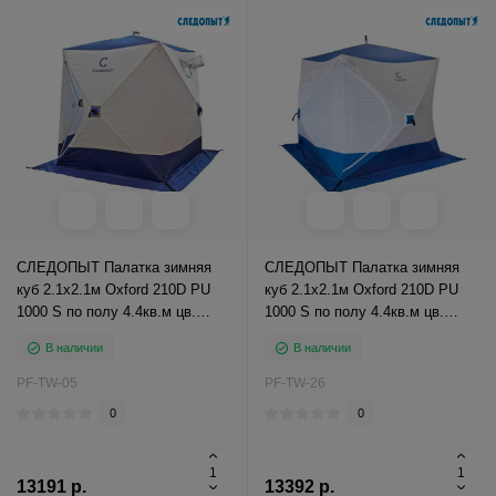
СЛЕДОПЫТ Палатка зимняя
СЛЕДОПЫТ Палатка зимняя
куб 2.1х2.1м Oxford 210D PU
куб 2.1х2.1м Oxford 210D PU
1000 S по полу 4.4кв.м цв.
1000 S по полу 4.4кв.м цв.
синий/белый
синий/белый с п
В наличии
В наличии
PF-TW-05
PF-TW-26
0
0
13191 р.
13392 р.