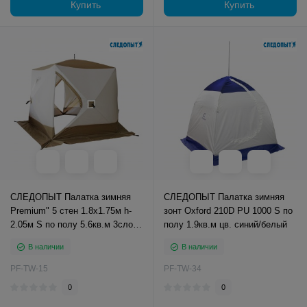
Купить
Купить
СЛЕДОПЫТ Палатка зимняя
СЛЕДОПЫТ Палатка зимняя
Premium" 5 стен 1.8х1.75м h-
зонт Oxford 210D PU 1000 S по
2.05м S по полу 5.6кв.м 3слоя
полу 1.9кв.м цв. синий/белый
цв. белый
В наличии
В наличии
PF-TW-15
PF-TW-34
0
0