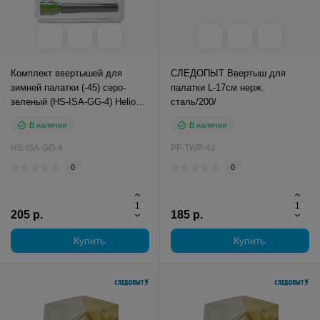
Комплект ввертышей для
СЛЕДОПЫТ Ввертыш для
зимней палатки (-45) серо-
палатки L-17см нерж.
зеленый (HS-ISA-GG-4) Helios
сталь/200/
(4шт)
В наличии
В наличии
HS-ISA-GG-4
PF-TWP-41
0
0
205 р.
185 р.
Купить
Купить