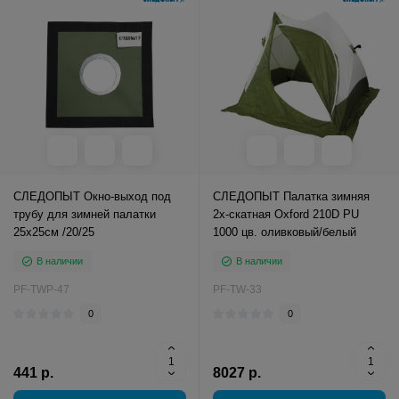
СЛЕДОПЫТ Окно-выход под
СЛЕДОПЫТ Палатка зимняя
трубу для зимней палатки
2х-скатная Oxford 210D PU
25х25см /20/25
1000 цв. оливковый/белый
В наличии
В наличии
PF-TWP-47
PF-TW-33
0
0
441 р.
8027 р.