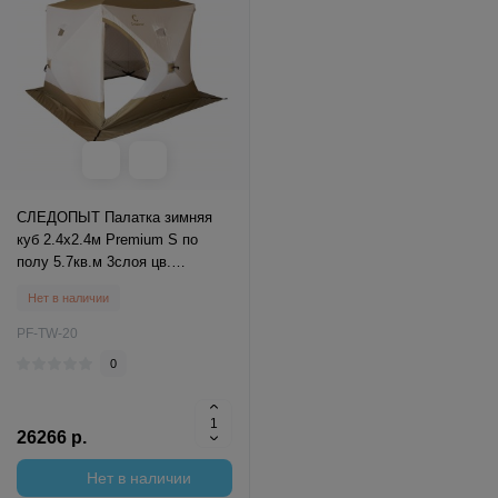
СЛЕДОПЫТ Палатка зимняя
куб 2.4х2.4м Premium S по
полу 5.7кв.м 3слоя цв.
оливковый/белый
Нет в наличии
PF-TW-20
0
26266 р.
Нет в наличии