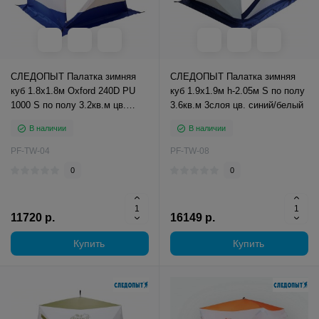
СЛЕДОПЫТ Палатка зимняя
СЛЕДОПЫТ Палатка зимняя
куб 1.8х1.8м Oxford 240D PU
куб 1.9х1.9м h-2.05м S по полу
1000 S по полу 3.2кв.м цв.
3.6кв.м 3слоя цв. синий/белый
синий/белый
В наличии
В наличии
PF-TW-04
PF-TW-08
0
0
11720 р.
16149 р.
Купить
Купить