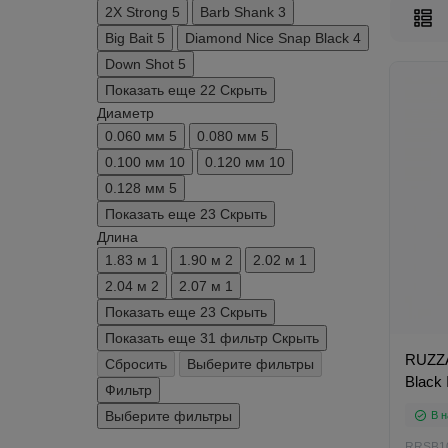
2X Strong
5
Barb Shank
3
Big Bait
5
Diamond Nice Snap Black
4
Down Shot
5
Показать еще 22
Скрыть
Диаметр
0.060 мм
5
0.080 мм
5
0.100 мм
10
0.120 мм
10
0.128 мм
5
Показать еще 23
Скрыть
Длина
1.83 м
1
1.90 м
2
2.02 м
1
2.04 м
2
2.07 м
1
Показать еще 23
Скрыть
Показать еще 31 фильтр
Скрыть
RUZZA
Сбросить
Выберите фильтры
Black
Фильтр
Выберите фильтры
В н
RRSB1