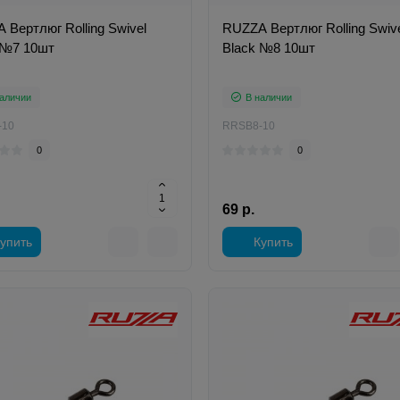
 Вертлюг Rolling Swivel
RUZZA Вертлюг Rolling Swiv
 №7 10шт
Black №8 10шт
аличии
В наличии
-10
RRSB8-10
0
0
69 р.
упить
Купить