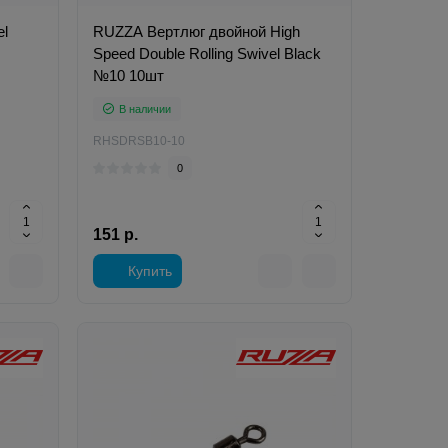
el
RUZZA Вертлюг двойной High
Speed Double Rolling Swivel Black
№10 10шт
В наличии
RHSDRSB10-10
0
151 р.
Купить