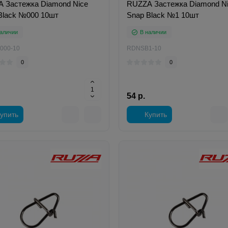
 Застежка Diamond Nice
RUZZA Застежка Diamond N
Black №000 10шт
Snap Black №1 10шт
аличии
В наличии
000-10
RDNSB1-10
0
0
54 р.
упить
Купить