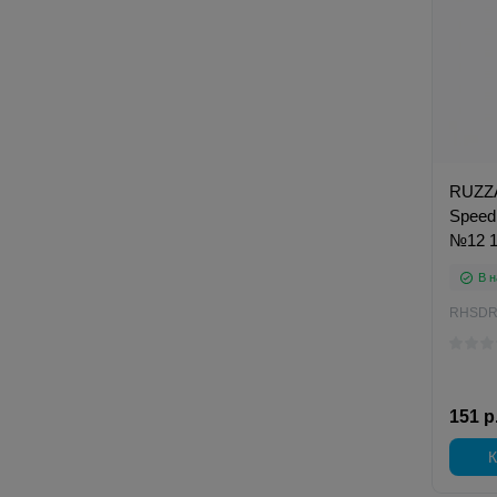
RUZZA
Speed 
№12 
В н
RHSDR
151 р
К