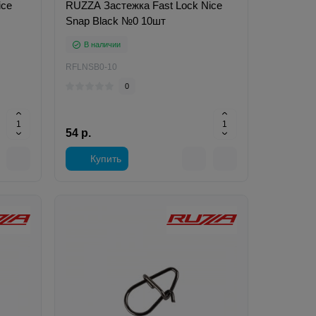
ice
RUZZA Застежка Fast Lock Nice
Snap Black №0 10шт
В наличии
RFLNSB0-10
0
54 р.
Купить