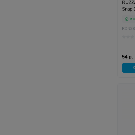
RUZZA
Snap 
В н
RDNSB
54 р.
К