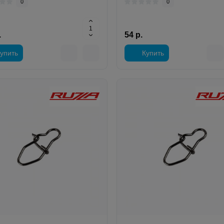
0
0
.
54 р.
упить
Купить