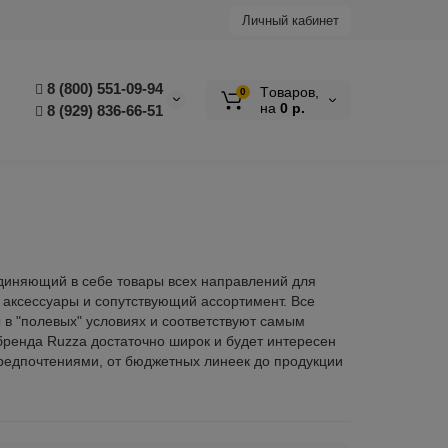
Личный кабинет
8 (800) 551-09-94
Tоваров,
0
на
0 р.
8 (929) 836-66-51
единяющий в себе товары всех направлений для
 аксессуары и сопутствующий ассортимент. Все
 в "полевых" условиях и соответствуют самым
бренда Ruzza достаточно широк и будет интересен
редпочтениями, от бюджетных линеек до продукции