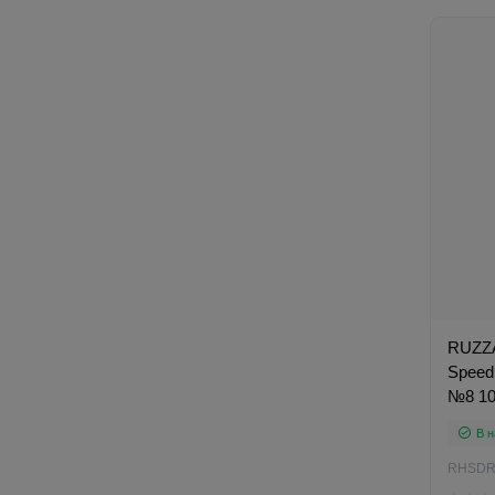
RUZZA
Speed 
№8 1
В н
RHSDR