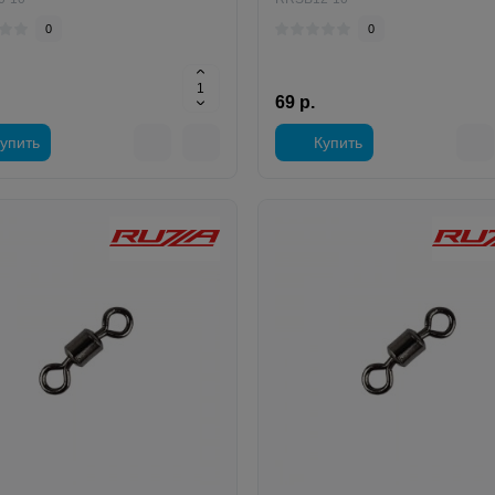
0
0
69 р.
упить
Купить