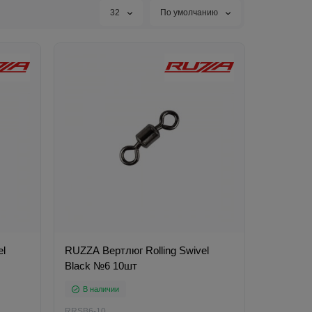
32
По умолчанию
el
RUZZA Вертлюг Rolling Swivel
Black №6 10шт
В наличии
RRSB6-10