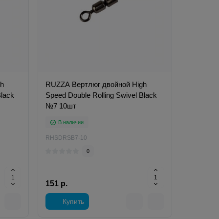
gh
RUZZA Вертлюг двойной High
Black
Speed Double Rolling Swivel Black
№7 10шт
В наличии
RHSDRSB7-10
0
151 р.
Купить