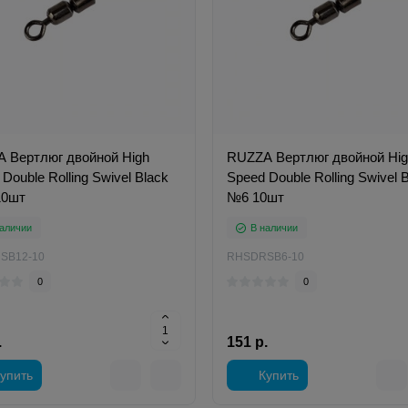
 Вертлюг двойной High
RUZZA Вертлюг двойной Hi
Double Rolling Swivel Black
Speed Double Rolling Swivel 
10шт
№6 10шт
аличии
В наличии
SB12-10
RHSDRSB6-10
0
0
.
151 р.
упить
Купить