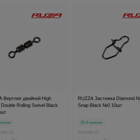
 Вертлюг двойной High
RUZZA Застежка Diamond N
Double Rolling Swivel Black
Snap Black №0 10шт
0шт
аличии
В наличии
SB8-10
RDNSB0-10