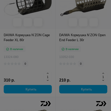
DAIWA Кормушка N´ZON Cage
DAIWA Кормушка N´ZON Open
Feeder XL 80г
End Feeder L 30г
В наличии
В наличии
13324-080
13352-030
0
0
310 р.
210 р.
Купить
Купить