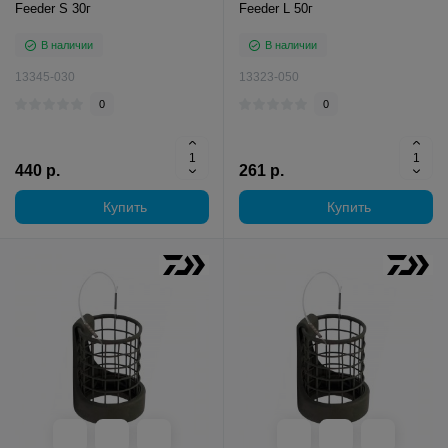
Feeder S 30г
Feeder L 50г
В наличии
В наличии
13345-030
13323-050
0
0
440 р.
261 р.
Купить
Купить