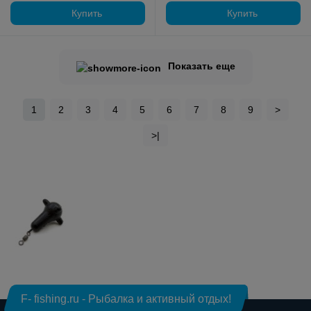
Купить
Купить
Показать еще
1
2
3
4
5
6
7
8
9
>
>|
F- fishing.ru - Рыбалка и активный отдых!