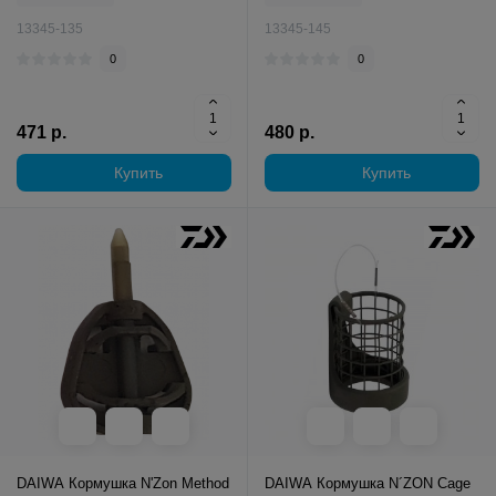
13345-135
13345-145
0
0
471 р.
480 р.
Купить
Купить
DAIWA Кормушка N'Zon Method
DAIWA Кормушка N´ZON Cage