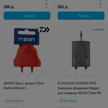
290 р.
261 р.
Купить
Купить
DAIWA Пресс форма N'Zon
ELEGANCE FEEDER PRO
Method Mould S
Кормушка фидерная Maggot
для опарыша 46х31х74мм 80г
В наличии
В наличии