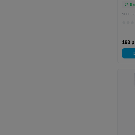
В н
50003-
193 р
К