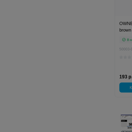
OWNER
brown
В н
50003-
193 р
К