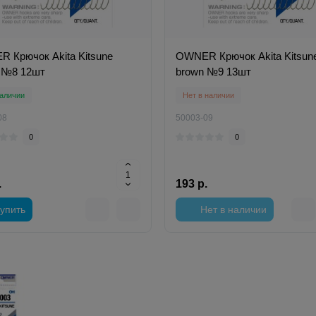
 Крючок Akita Kitsune
OWNER Крючок Akita Kitsun
 №8 12шт
brown №9 13шт
аличии
Нет в наличии
08
50003-09
0
0
.
193 р.
упить
Нет в наличии