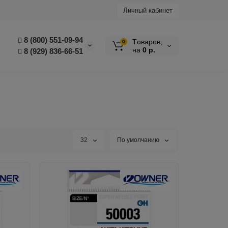
Личный кабинет
8 (800) 551-09-94
Tоваров,
0
на
0 р.
8 (929) 836-66-51
32
По умолчанию