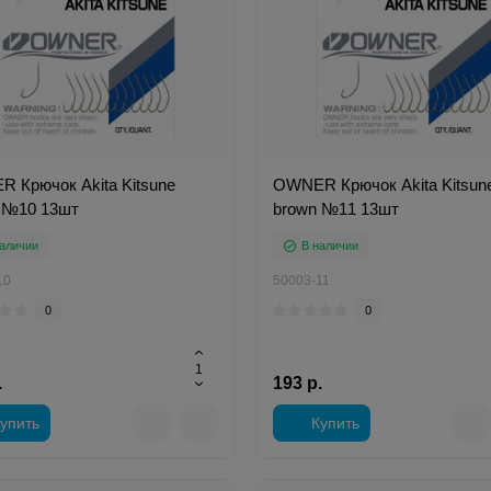
 Крючок Akita Kitsune
OWNER Крючок Akita Kitsun
 №10 13шт
brown №11 13шт
аличии
В наличии
10
50003-11
0
0
.
193 р.
упить
Купить