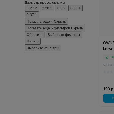
Диаметр проволоки, мм
0.27
2
0.28
1
0.3
2
0.33
1
0.37
1
Показать еще 4
Скрыть
Показать еще 5 фильтров
Скрыть
Сбросить
Выберите фильтры
Фильтр
OWNER
Выберите фильтры
brown
В н
50003-
193 р
К