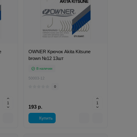
e
OWNER Крючок Akita Kitsune
brown №12 13шт
В наличии
50003-12
0
193 р.
Купить