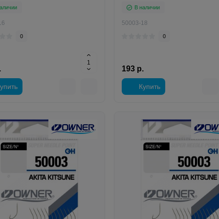
аличии
В наличии
16
50003-18
0
0
.
193 р.
упить
Купить