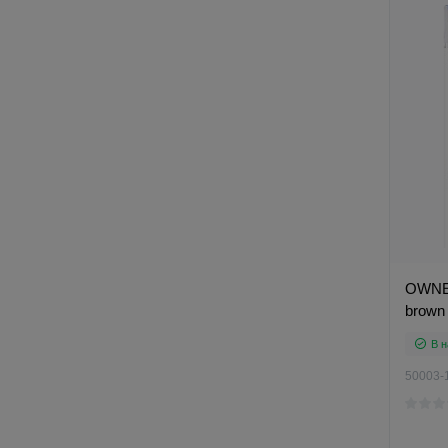
OWNER
brown
В н
50003-