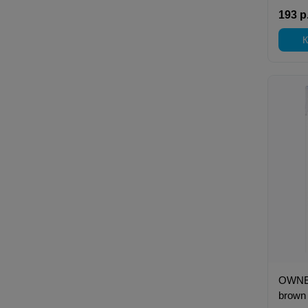
193 р
К
OWNER
brown