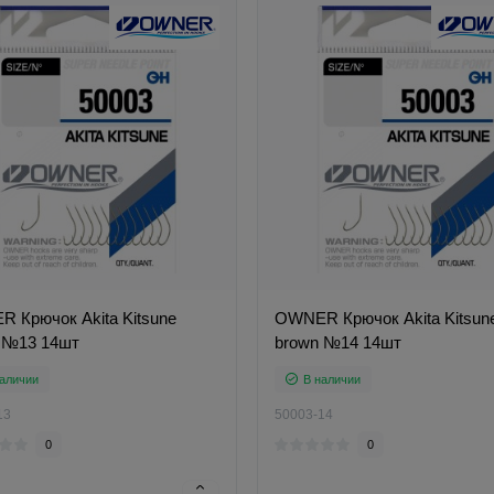
 Крючок Akita Kitsune
OWNER Крючок Akita Kitsun
 №13 14шт
brown №14 14шт
аличии
В наличии
13
50003-14
0
0