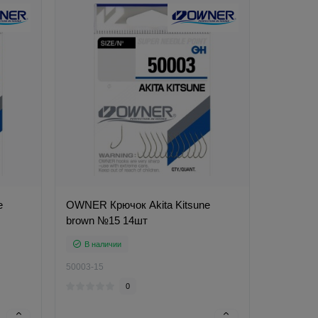
e
OWNER Крючок Akita Kitsune
brown №15 14шт
В наличии
50003-15
0