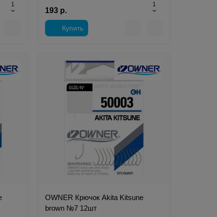
193 р.
Купить
e
OWNER Крючок Akita Kitsune
brown №7 12шт