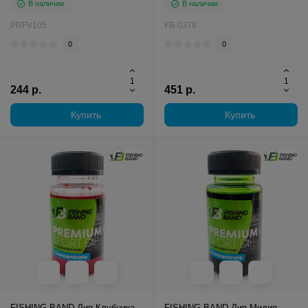
В наличии
В наличии
PRFV105
FB-0378
0
0
244 р.
451 р.
Купить
Купить
FISHING BAND Дип Клубника
FISHING BAND Дип Мидия