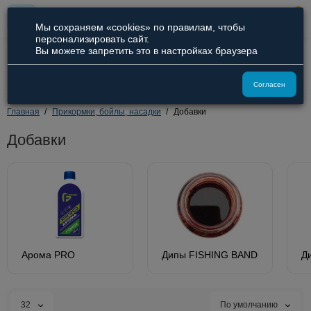
0
Мы сохраняем «cookies» по правилам, чтобы
персонализировать сайт.
Вы можете запретить это в настройках браузера
8 (800) 551-09-94
8 (929) 836-66-51
Согласен
Главная
Прикормки, бойлы, насадки
Добавки
Добавки
Арома PRO
Дипы FISHING BAND
Д
32
По умолчанию