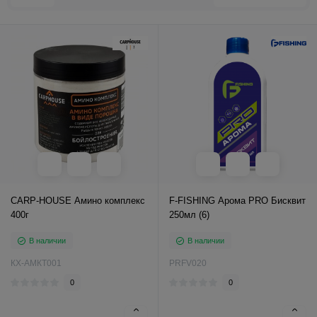
CARP-HOUSE Амино комплекс
F-FISHING Арома PRO Бисквит
400г
250мл (6)
В наличии
В наличии
КХ-АМКТ001
PRFV020
0
0