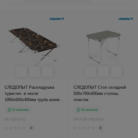
СЛЕДОПЫТ Раскладушка
СЛЕДОПЫТ Стол складной
туристич. в чехле
500х700х600мм столеш.
1950х650х400мм труба алюм.
пластик
25х25х2мм
В наличии
В наличии
PF-CB-07AL
PF-FOR-TABS01V
0
0