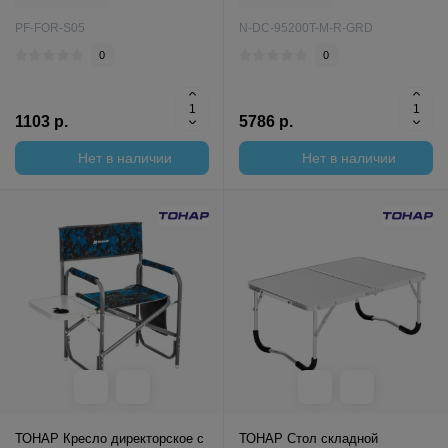
PF-FOR-S05
N-DC-95200T-M-R-GRD
0
0
1103 р.
5786 р.
Нет в наличии
Нет в наличии
ТОНАР Кресло директорское с
ТОНАР Стол складной