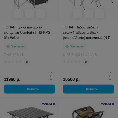
ТОНАР Кухня походная
ТОНАР Набор мебели
складная Comfort (Т-HS-KPS-
стол+4табурета Shark
01) Helios
(чехол/Velcro) алюминий (N-FS-
21407+21124A-S-1) Nisus
В наличии
В наличии
Т-HS-KPS-01
N-FS-21407+21124A-S-
0
0
11960 р.
10500 р.
Купить
Купить