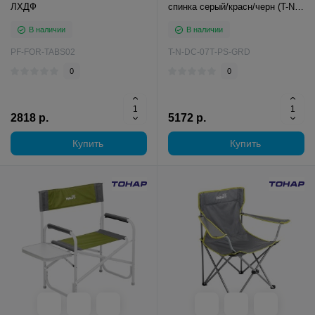
ЛХДФ
спинка серый/красн/черн (T-N-
DC-07Т-PS-GRD) Ni
В наличии
В наличии
PF-FOR-TABS02
T-N-DC-07Т-PS-GRD
0
0
2818 р.
5172 р.
Купить
Купить