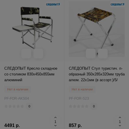
СЛЕДОПЫТ Кресло складное
СЛЕДОПЫТ Стул туристич. п-
со столиком 830х450х855мм
образный 350х285х320мм труба
алюминий
алюм. 22х1мм (в ассорт.)/5/
Нет в наличии
Нет в наличии
PF-FOR-AKS04
PF-FOR-S23
0
0
4491 р.
857 р.