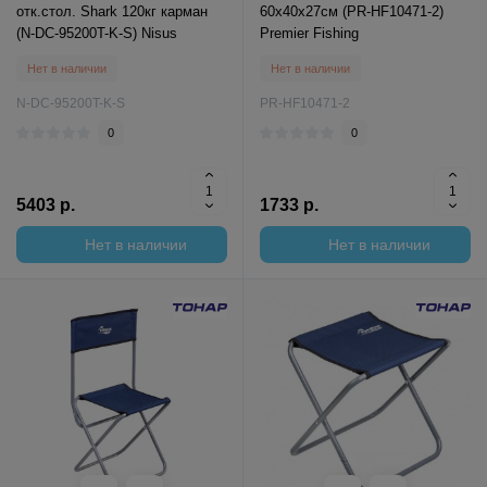
отк.стол. Shark 120кг карман
60x40x27см (PR-HF10471-2)
(N-DC-95200T-K-S) Nisus
Premier Fishing
Нет в наличии
Нет в наличии
N-DC-95200T-K-S
PR-HF10471-2
0
0
5403 р.
1733 р.
Нет в наличии
Нет в наличии