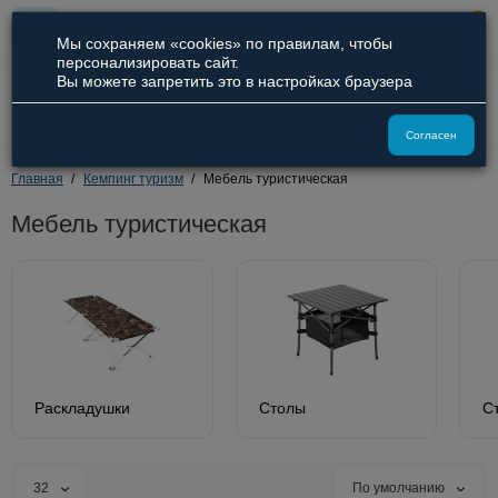
0
Мы сохраняем «cookies» по правилам, чтобы
персонализировать сайт.
Вы можете запретить это в настройках браузера
8 (800) 551-09-94
8 (929) 836-66-51
Согласен
Главная
Кемпинг туризм
Мебель туристическая
Мебель туристическая
Раскладушки
Столы
С
32
По умолчанию