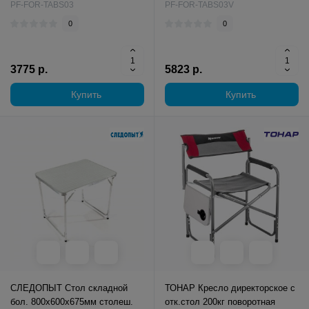
PF-FOR-TABS03
PF-FOR-TABS03V
0
0
3775 р.
5823 р.
Купить
Купить
СЛЕДОПЫТ Стол складной
ТОНАР Кресло директорское с
бол. 800х600х675мм столеш.
отк.стол 200кг поворотная