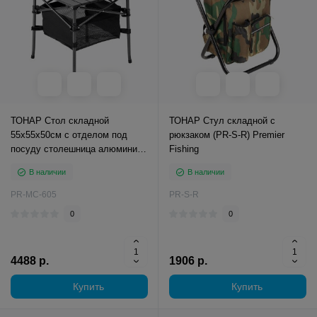
ТОНАР Стол складной
ТОНАР Стул складной с
55x55x50см с отделом под
рюкзаком (PR-S-R) Premier
посуду столешница алюминий
Fishing
(PR-MC-605) Premier Fishing
В наличии
В наличии
PR-MC-605
PR-S-R
0
0
4488 р.
1906 р.
Купить
Купить