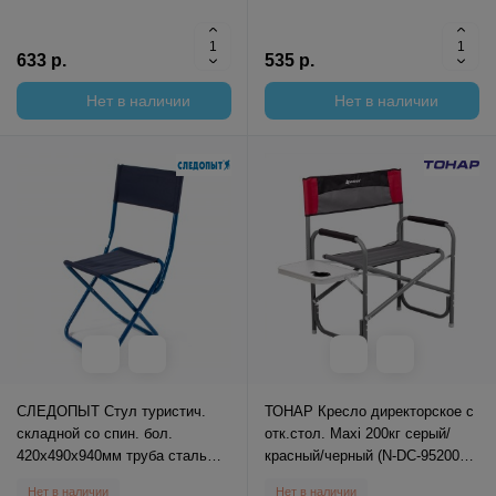
633 р.
535 р.
Нет в наличии
Нет в наличии
СЛЕДОПЫТ Стул туристич.
ТОНАР Кресло директорское с
складной со спин. бол.
отк.стол. Maxi 200кг серый/
420х490х940мм труба сталь
красный/черный (N-DC-95200T-
25х1мм(рипстоп т.син.)/5/
M-R-GRD) Nisus
Нет в наличии
Нет в наличии