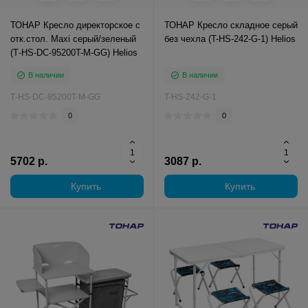
ТОНАР Кресло директорское с
ТОНАР Кресло складное серый
отк.стол. Maxi серый/зеленый
без чехла (T-HS-242-G-1) Helios
(Т-HS-DC-95200T-M-GG) Helios
В наличии
В наличии
Т-HS-DC-95200T-M-GG
T-HS-242-G-1
0
0
5702 р.
3087 р.
Купить
Купить