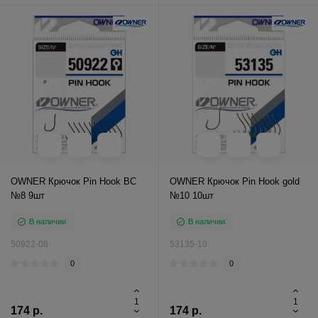
OWNER Крючок Pin Hook BC
OWNER Крючок Pin Hook gold
№8 9шт
№10 10шт
В наличии
В наличии
50922-08
53135-10
0
0
174 р.
174 р.