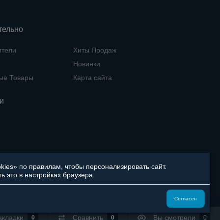
тельно
ители
Хиты Продаж
Новинки
ые Товары
Карта сайта
и
ies» по правилам, чтобы персонализировать сайт.
ь это в настройках браузера
Согласен
акладки
Сравнить
Вы смотрели
0
0
0