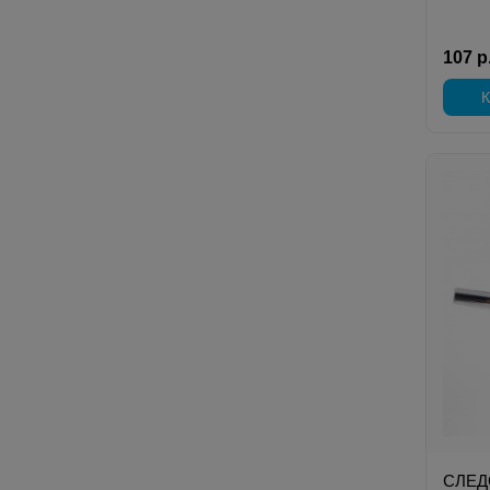
107 р
К
СЛЕД