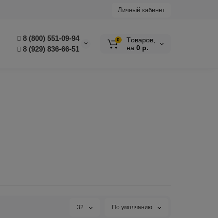
Личный кабинет
8 (800) 551-09-94
Tоваров,
0
на
0 р.
8 (929) 836-66-51
32
По умолчанию