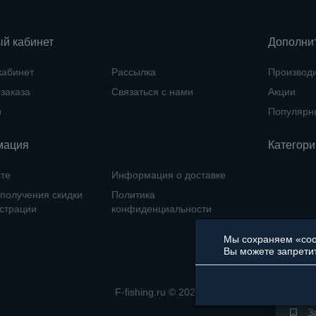
й кабинет
Дополни
кабинет
Рассылка
Производ
заказа
Связаться с нами
Акции
и
Популярн
мация
Категори
те
Информация о доставке
получения скидки
Политика
истрации
конфиденциальности
Мы сохраняем «cook
Вы можете запретит
F-fishing.ru © 2026
З