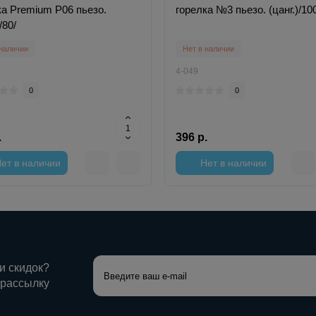
ка Premium P06 пьезо.
горелка №3 пьезо. (цанг.)/10
/80/
 наличии
Нет в наличии
4-049
0
0
.
396 р.
ет в наличии
Нет в наличии
 и скидок?
 рассылку