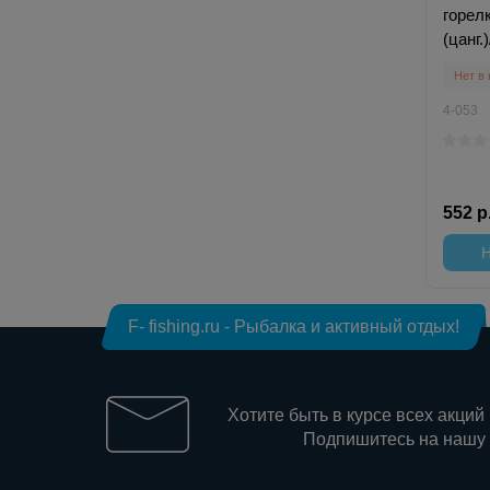
горел
(цанг.)
Нет в
4-053
552 р
Н
F- fishing.ru - Рыбалка и активный отдых!
Хотите быть в курсе всех акций
Подпишитесь на нашу