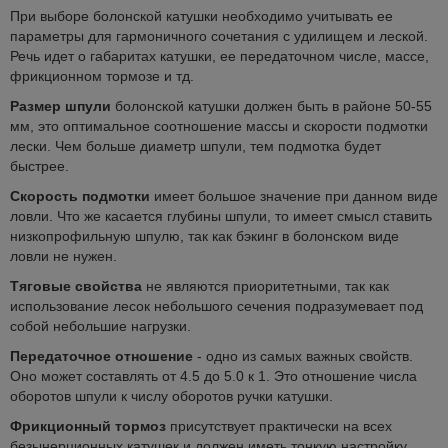
При выборе болонской катушки необходимо учитывать ее
параметры для гармоничного сочетания с удилищем и леской.
Речь идет о габаритах катушки, ее передаточном числе, массе,
фрикционном тормозе и тд.
Размер шпули
болонской катушки должен быть в районе 50-55
мм, это оптимальное соотношение массы и скорости подмотки
лески. Чем больше диаметр шпули, тем подмотка будет
быстрее.
Скорость подмотки
имеет большое значение при данном виде
ловли. Что же касается глубины шпули, то имеет смысл ставить
низкопрофильную шпулю, так как бэкинг в болонском виде
ловли не нужен.
Тяговые свойства
не являются приоритетными, так как
использование лесок небольшого сечения подразумевает под
собой небольшие нагрузки.
Передаточное отношение
- одно из самых важных свойств.
Оно может составлять от 4.5 до 5.0 к 1. Это отношение числа
оборотов шпули к числу оборотов ручки катушки.
Фрикционный тормоз
присутствует практически на всех
безынерционных катушек и должен иметь тонкую настройку,