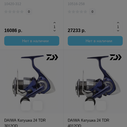
10420-312
10516-258
0
0
16086 р.
27233 р.
Нет в наличии
Нет в наличии
DAIWA Катушка 24 TDR
DAIWA Катушка 24 TDR
3012QD
4012QD