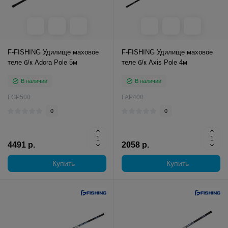
F-FISHING Удилище маховое
F-FISHING Удилище маховое
теле б/к Adora Pole 5м
теле б/к Axis Pole 4м
В наличии
В наличии
FGP500
FAP400
0
0
4491 р.
2058 р.
Купить
Купить