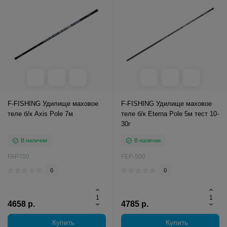
F-FISHING Удилище маховое
F-FISHING Удилище маховое
теле б/к Axis Pole 7м
теле б/к Eterna Pole 5м тест 10-
30г
В наличии
В наличии
FAP700
FEP-500
0
0
4658 р.
4785 р.
Купить
Купить