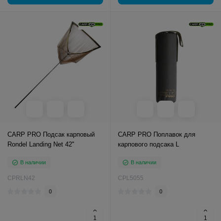
CARP PRO Подсак карповый
CARP PRO Поплавок для
Rondel Landing Net 42''
карпового подсака L
В наличии
В наличии
CPRLN42
CPL5055
0
0