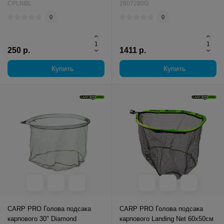
CPLNBL
2807280G
0
0
250 р.
1411 р.
Купить
Купить
CARP PRO Голова подсакa
CARP PRO Голова подсакa
карпового 30" Diamond
карпового Landing Net 60х50см