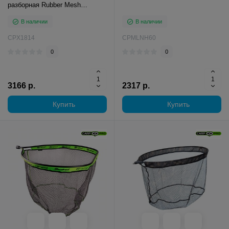
разборная Rubber Mesh
60Х76см
В наличии
В наличии
CPX1814
CPMLNH60
0
0
3166 р.
2317 р.
Купить
Купить