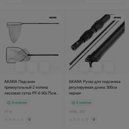
AKARA Подсачек
AKARA Ручка для подсачека
прямоугольный 2 колена
регулируемая длина 300см
лесковая сетка PF-6 60х75см
черная
L240
В наличии
В наличии
PF-6
AHBL-300
0
0