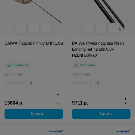
DAIWA Подсак Infinity LNH 1.8м
DAIWA Ручка подсака N'zon
Landing net handle 5,0м
NZLNH500-AX
В наличии
В наличии
11990-185
13420-500
0
0
13604 р.
9711 р.
Купить
Купить