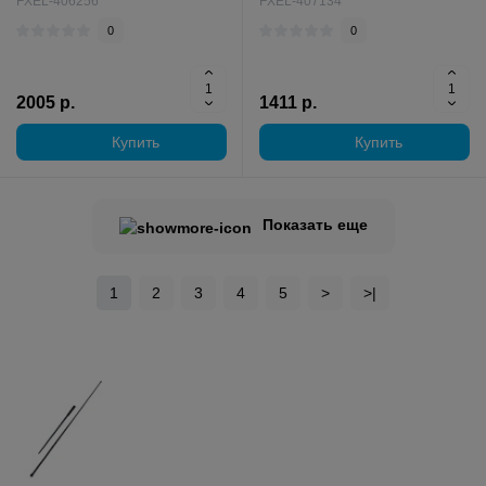
FXEL-406256
FXEL-407134
0
0
2005 р.
1411 р.
Купить
Купить
Показать еще
1
2
3
4
5
>
>|