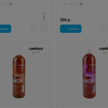
0
0
.
350 р.
упить
Купить