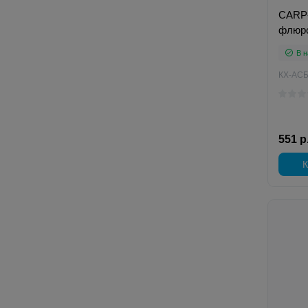
CARP
флюро
В н
КХ-АС
551 р
К