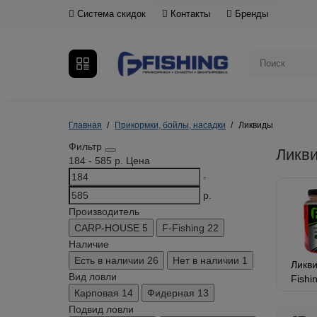
Система скидок
Контакты
Бренды
Главная
Прикормки, бойлы, насадки
Ликвиды
Фильтр
Ликв
184
-
585
р.
Цена
-
р.
Производитель
CARP-HOUSE
5
F-Fishing
22
Наличие
Есть в наличии
26
Нет в наличии
1
Ликви
Вид ловли
Fishi
Карповая
14
Фидерная
13
Подвид ловли