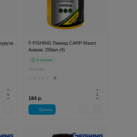
куруза
F-FISHING Ликвид CARP Манго
Ананас 250мл (4)
В наличии
PRFV095
0
184 р.
Купить