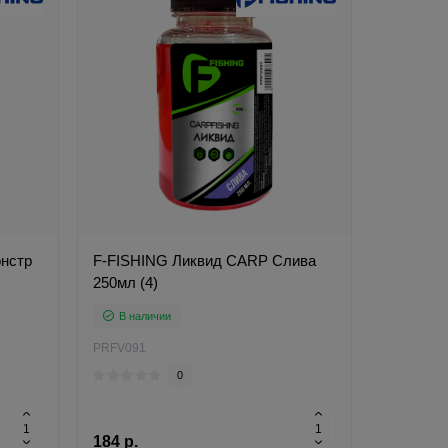
нстр
F-FISHING Ликвид CARP Слива
250мл (4)
В наличии
PRFV091
0
184 р.