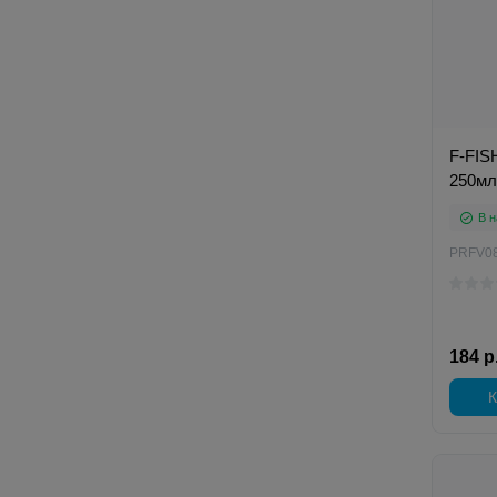
F-FIS
250мл 
В н
PRFV0
184 р
К