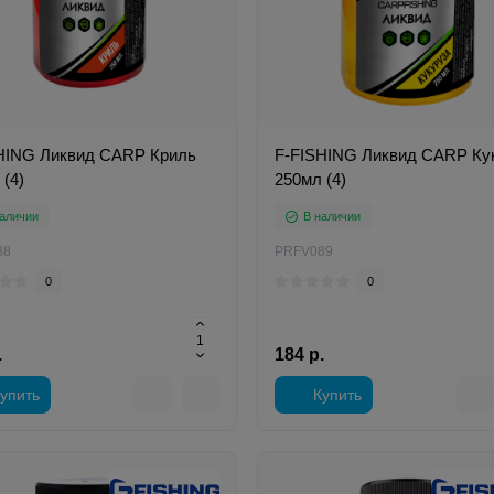
HING Ликвид CARP Криль
F-FISHING Ликвид CARP Ку
(4)
250мл (4)
аличии
В наличии
88
PRFV089
0
0
.
184 р.
упить
Купить