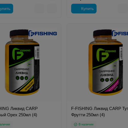
упить
Купить
HING Ликвид CARP
F-FISHING Ликвид CARP Тут
вый Орех 250мл (4)
Фрутти 250мл (4)
аличии
В наличии