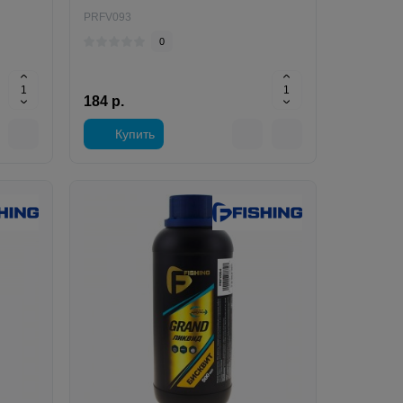
PRFV093
0
184 р.
Купить