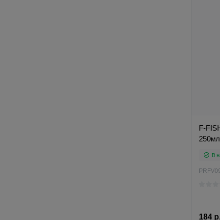
F-FIS
250мл 
В н
PRFV0
184 р