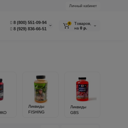
Личный кабинет
8 (800) 551-09-94
Tоваров,
0
на
0 р.
8 (929) 836-66-51
Ликвиды
Ликвиды
FISHING
НКО
GBS
BAND