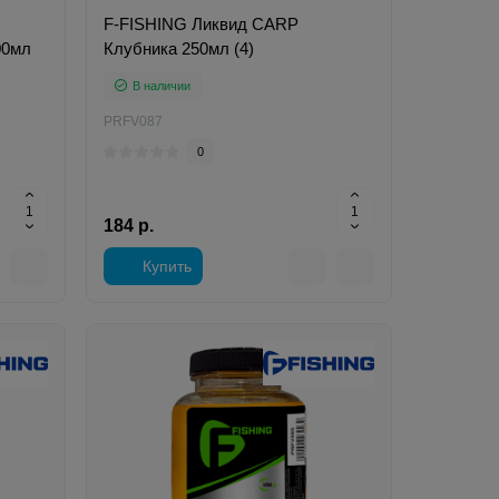
F-FISHING Ликвид CARP
00мл
Клубника 250мл (4)
В наличии
PRFV087
0
184 р.
Купить