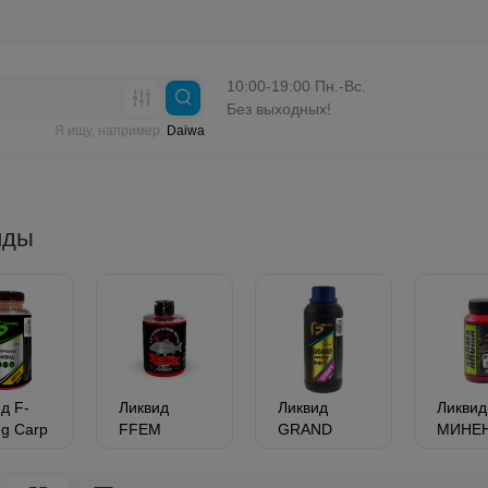
10:00-19:00 Пн.-Вс.
Без выходных!
Я ищу, например,
Daiwa
иды
д F-
Ликвид
Ликвид
Ликвид
ng Carp
FFEM
GRAND
МИНЕ