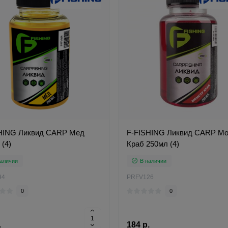
HING Ликвид CARP Мед
F-FISHING Ликвид CARP Мо
(4)
Краб 250мл (4)
аличии
В наличии
94
PRFV126
0
0
.
184 р.