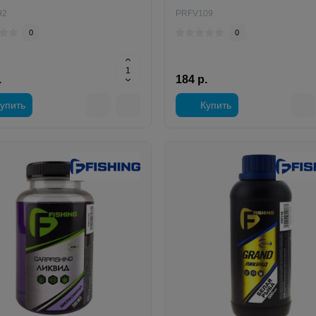
92
PRFV109
0
0
.
184 р.
упить
Купить