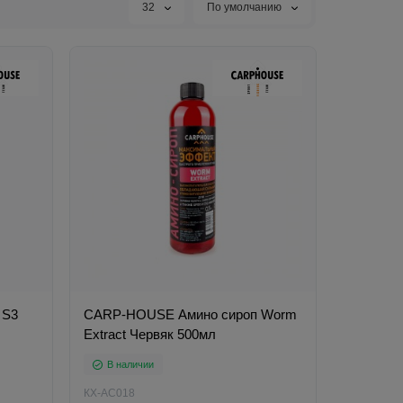
32
По умолчанию
 S3
CARP-HOUSE Амино сироп Worm
Extract Червяк 500мл
В наличии
КХ-АС018