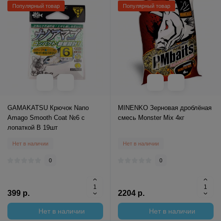
Популярный товар
Популярный товар
GAMAKATSU Крючок Nano
MINENKO Зерновая дроблёная
Amago Smooth Coat №6 с
смесь Monster Mix 4кг
лопаткой B 19шт
Нет в наличии
Нет в наличии
0
0
399 р.
2204 р.
Нет в наличии
Нет в наличии