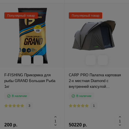
Популярный товар
Популярный товар
F-FISHING Прикормка для
CARP PRO Палатка карповая
рыбы GRAND Большая Рыба
2-х местная Diamond с
1кг
внутренней капсулой
280x315x190см 10000мм
В наличии
В наличии
3
1
200 р.
50220 р.