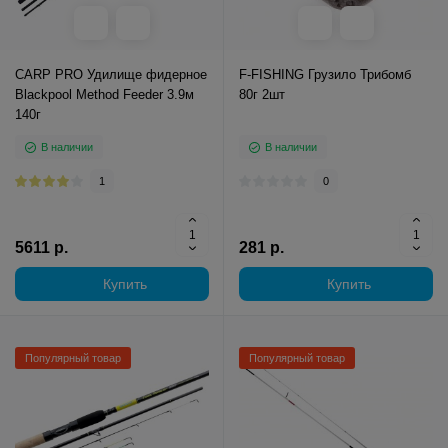
CARP PRO Удилище фидерное
F-FISHING Грузило Трибомб
Blackpool Method Feeder 3.9м
80г 2шт
140г
В наличии
В наличии
1
0
5611 р.
281 р.
Купить
Купить
Популярный товар
Популярный товар