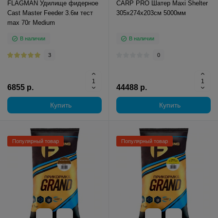
FLAGMAN Удилище фидерное
CARP PRO Шатер Maxi Shelter
Cast Master Feeder 3.6м тест
305x274x203см 5000мм
max 70г Medium
В наличии
В наличии
3
0
6855 р.
44488 р.
Купить
Купить
Популярный товар
Популярный товар