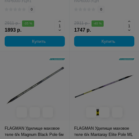
FAP6000-УЦН1
FAP6000-УЦН
0
0
2911 р.
2911 р.
-35 %
-40 %
1893 р.
1747 р.
Купить
Купить
FLAGMAN Удилище маховое
FLAGMAN Удилище маховое
теле б/к Magnum Black Pole 6м
теле б/к Mantaray Elite Pole ML