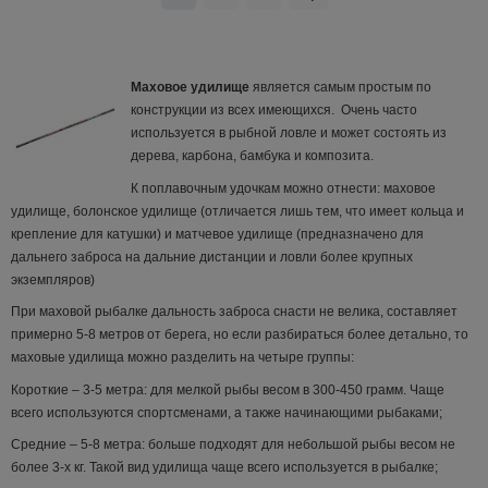
Маховое удилище
является самым простым по
конструкции из всех имеющихся. Очень часто
используется в рыбной ловле и может состоять из
дерева, карбона, бамбука и композита.
К поплавочным удочкам можно отнести: маховое
удилище, болонское удилище (отличается лишь тем, что имеет кольца и
крепление для катушки) и матчевое удилище (предназначено для
дальнего заброса на дальние дистанции и ловли более крупных
экземпляров)
При маховой рыбалке дальность заброса снасти не велика, составляет
примерно 5-8 метров от берега, но если разбираться более детально, то
маховые удилища можно разделить на четыре группы:
Короткие – 3-5 метра: для мелкой рыбы весом в 300-450 грамм. Чаще
всего используются спортсменами, а также начинающими рыбаками;
Средние – 5-8 метра: больше подходят для небольшой рыбы весом не
более 3-х кг. Такой вид удилища чаще всего используется в рыбалке;