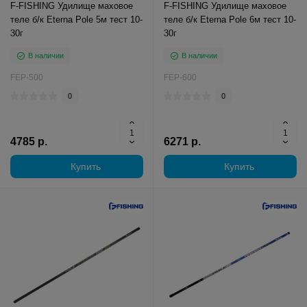
F-FISHING Удилище маховое
F-FISHING Удилище маховое
теле б/к Eterna Pole 5м тест 10-
теле б/к Eterna Pole 6м тест 10-
30г
30г
В наличии
В наличии
FEP-500
FEP-600
0
0
4785 р.
6271 р.
Купить
Купить