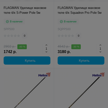
FLAGMAN Удилище маховое
FLAGMAN Удилище маховое
теле б/к S-Power Pole 5м
теле б/к Squadron Pro Pole 5м
В наличии
В наличии
SPP500
SQPP500
0
0
2902 р.
4542 р.
-40 %
-30 %
1742 р.
3180 р.
Купить
Купить