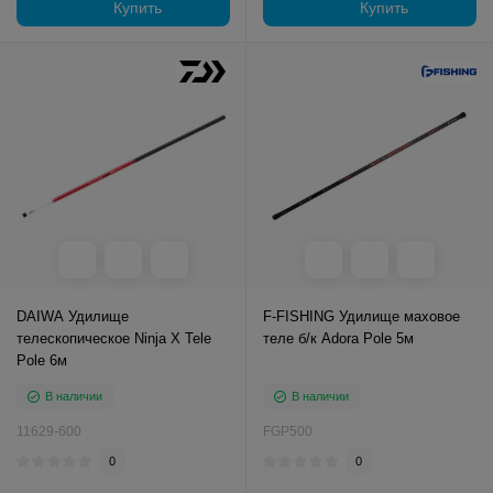
Купить
Купить
DAIWA Удилище
F-FISHING Удилище маховое
телескопическое Ninja X Tele
теле б/к Adora Pole 5м
Pole 6м
В наличии
В наличии
11629-600
FGP500
0
0