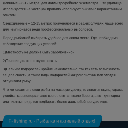
Длинные – 8-12 метра: для ловли трофейного экземпляра. Эти удилища
используются не часто,как правило используют рыбаки с наработанным
опытом;
Сверхдлинные – 12-15 метра: применяются в редких случаях, чаще всего
для чемпионатов реди профессиональных рыболовов.
Перед рыбалкой выбирать удобное для ловли место. Где необходимо
соблюдение следующих условий:
1)Местность не должна быть заболоченной
2)Течение должно отсутствовать
3)Наличие водорослей крайне нежелательно, так как есть возможность
зацепа снасти, а такие виды водорослей как роголистник или элодея
отпугивают рыбу.
Что же касается ловли рыбы на маховую удочку, то ловится окунь, карась,
уклейка, красноперка чаще всего ловятся возле берега, а вот для карпа
или плотвы придется подбирать более дальнобойное удилище.
F- fishing.ru - Рыбалка и активный отдых!