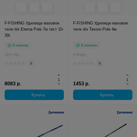
F-FISHING Удилище маховое
F-FISHING Удилище маховое
теле б/к Eterna Pole 7м тест 10-
теле б/к Tesoro Pole 4м
30г
В наличии
В наличии
FEP-700
FTP400
0
0
8083 р.
1453 р.
Купить
Купить