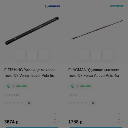
F-FISHING Удилище маховое
FLAGMAN Удилище маховое
теле б/к Vento Travel Pole 5м
теле б/к Force Active Pole 4м
В наличии
В наличии
FVTP500
FAP4000
0
0
3674 р.
1758 р.