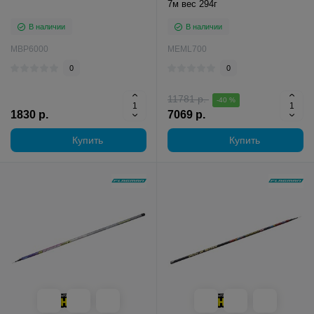
7м вес 294г
В наличии
В наличии
MBP6000
MEML700
0
0
11781 р.
-40 %
1830 р.
7069 р.
Купить
Купить