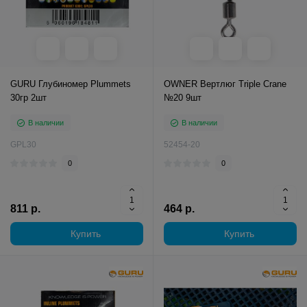
GURU Глубиномер Plummets
OWNER Вертлюг Triple Crane
30гр 2шт
№20 9шт
В наличии
В наличии
GPL30
52454-20
0
0
811 р.
464 р.
Купить
Купить