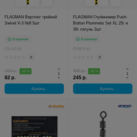
FLAGMAN Вертлюг тройной
FLAGMAN Глубиномер Push-
Swivel X-3 №8 5шт
Button Plummets Set XL 25г и
30г латунь 2шт
В наличии
В наличии
FSLX3-08
FPBPS-XL
0
0
163 р.
490 р.
-50 %
-50 %
82 р.
245 р.
Купить
Купить