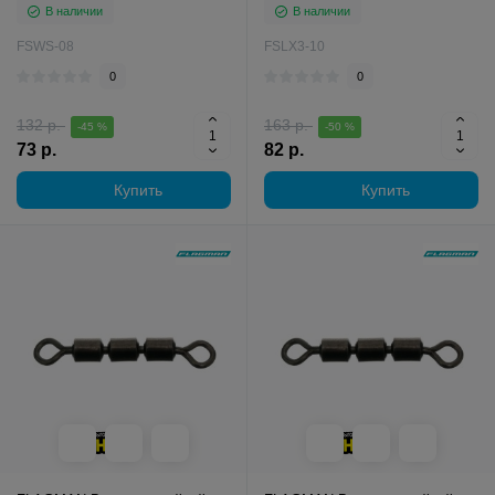
В наличии
В наличии
FSWS-08
FSLX3-10
0
0
132 р.
163 р.
-45 %
-50 %
73 р.
82 р.
Купить
Купить