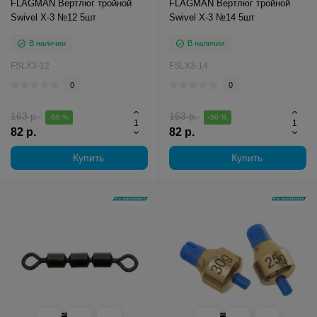
FLAGMAN Вертлюг тройной
FLAGMAN Вертлюг тройной
Swivel X-3 №12 5шт
Swivel X-3 №14 5шт
В наличии
В наличии
FSLX3-12
FSLX3-14
0
0
163 р.
163 р.
-50 %
-50 %
82 р.
82 р.
Купить
Купить