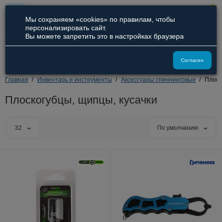
0
Мы сохраняем «cookies» по правилам, чтобы
персонализировать сайт.
Вы можете запретить это в настройках браузера
8 (800) 551-09-94
8 (929) 836-66-51
Согласен
Главная
Инвентарь и инструменты
Аксессуары спиннинговые
Плоск
Плоскогубцы, щипцы, кусачки
32
По умолчанию