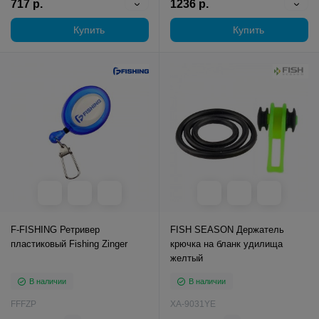
717 р.
1236 р.
Купить
Купить
F-FISHING Ретривер
FISH SEASON Держатель
пластиковый Fishing Zinger
крючка на бланк удилища
желтый
В наличии
В наличии
FFFZP
XA-9031YE