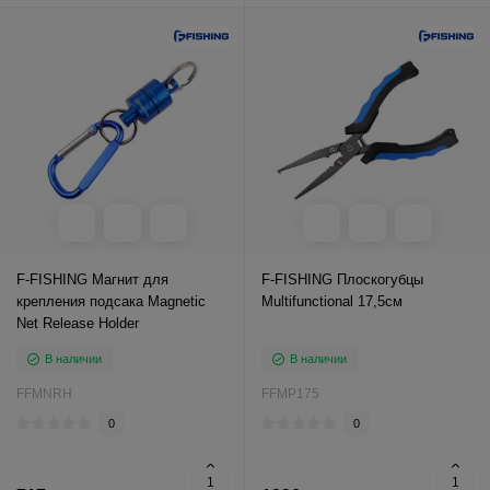
F-FISHING Магнит для
F-FISHING Плоскогубцы
крепления подсака Magnetic
Multifunctional 17,5см
Net Release Holder
В наличии
В наличии
FFMNRH
FFMP175
0
0