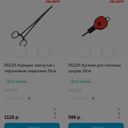
RUZZA Корнцанг изогнутый с
RUZZA Кусачки для плетеных
тефлоновым покрытием 20см
шнуров 10см
В наличии
В наличии
RCFF20
RBLC10
0
0
1126 р.
598 р.
Купить
Купить