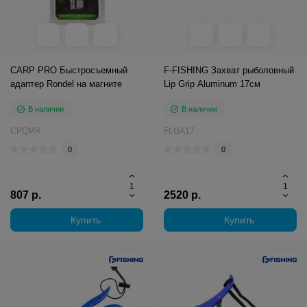
CARP PRO Быстросъемный
F-FISHING Захват рыболовный
адаптер Rondel на магните
Lip Grip Aluminum 17см
В наличии
В наличии
CPQMR
FLGA17
0
0
807 р.
2520 р.
Купить
Купить