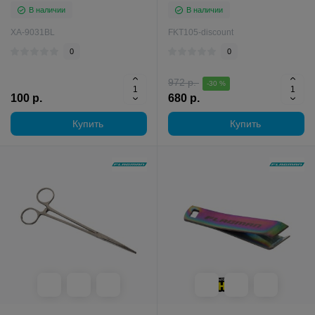
В наличии
В наличии
XA-9031BL
FKT105-discount
0
0
972 р.
-30 %
100 р.
680 р.
Купить
Купить