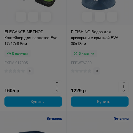
ELEGANCE METHOD
F-FISHING Ведро для
Контейнер для пеллетса Eva
прикормки с крышкой EVA
17х17х8.5см
30х18см
В наличии
В наличии
FXEM-017005
FFBWEVA30
0
0
1605 р.
1229 р.
Купить
Купить