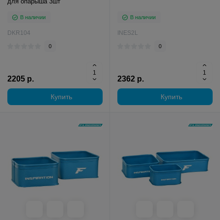
для опарыша 3шт
В наличии
В наличии
DKR104
INES2L
0
0
2205 р.
2362 р.
Купить
Купить