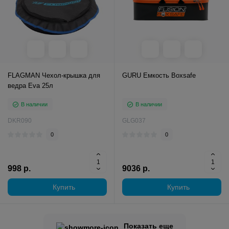
FLAGMAN Чехол-крышка для
GURU Емкость Boxsafe
ведра Eva 25л
В наличии
В наличии
DKR090
GLG037
0
0
998 р.
9036 р.
Купить
Купить
Показать еще