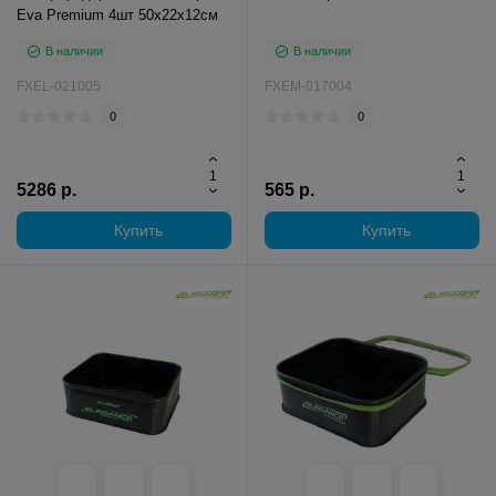
Eva Premium 4шт 50х22х12см
В наличии
В наличии
FXEL-021005
FXEM-017004
0
0
5286 р.
565 р.
Купить
Купить