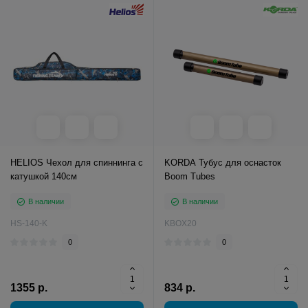
HELIOS Чехол для спиннинга с
KORDA Тубус для оснасток
катушкой 140см
Boom Tubes
В наличии
В наличии
HS-140-K
KBOX20
0
0
1355 р.
834 р.