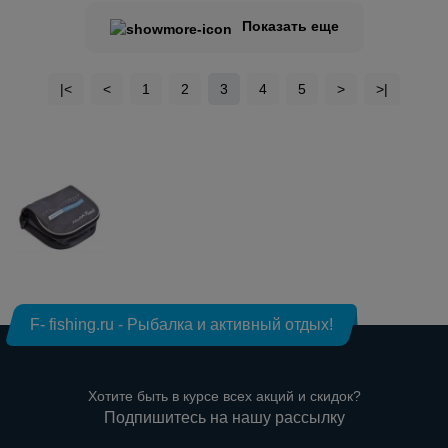
Показать еще
|<
<
1
2
3
4
5
>
>|
F- fishing.ru - Рыбалка и активный отдых!
Хотите быть в курсе всех акций и скидок?
Подпишитесь на нашу рассылку