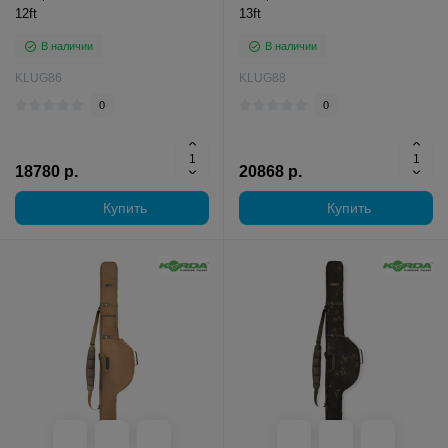
12ft
13ft
В наличии
В наличии
KLUG86
KLUG88
0
0
18780 р.
20868 р.
Купить
Купить