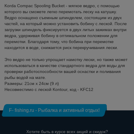
Korda Compac Spooling Bucket - мягкое ведро, с помощью
которого вы сможете легко перемотать леску на катушку.
Ведро оснащено съемным шпинделем, состоящим из двух
частей, на который можно установить бобину с леской. После
загрузки шпиндель фиксируется в двух литых зажимах внутри
ведра, удерживая бобину в оптимальном положении для
перемотки. Благодаря тому, что бобина при перемотке
находится в воде, снижается риск перекручивания лески.
Это ведро не только упрощает намотку лески, но также может
использоваться в качестве стандартного ведра для воды для
проверки работоспособности вашей оснастки и поливания
рыбы водой на мате.
Размеры: 21см х 24см (9 л)
Несовместимо с леской Kontour, код - KFC12
F- fishing.ru - Рыбалка и активный отдых!
Хотите быть в курсе всех акций и скидок?