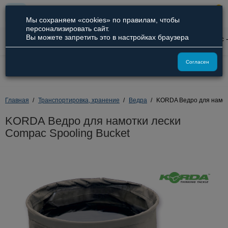
0
Мы сохраняем «cookies» по правилам, чтобы
персонализировать сайт.
Вы можете запретить это в настройках браузера
0
Описание
Характеристики
Отзывы
Вопрос 
8 (800) 551-09-94
Согласен
8 (929) 836-66-51
Главная
Транспортировка, хранение
Ведра
KORDA Ведро для намотк
KORDA Ведро для намотки лески
Compac Spooling Bucket