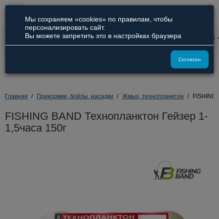
0
Мы сохраняем «cookies» по правилам, чтобы
персонализировать сайт.
Вы можете запретить это в настройках браузера
0
Описание
Характеристики
Отзывы
Вопрос 
8 (800) 551-09-94
Согласен
8 (929) 836-66-51
Главная
Прикормки, бойлы, насадки
Жмых, технопланктон
FISHING 
FISHING BAND Технопланктон Гейзер 1-
1,5часа 150г