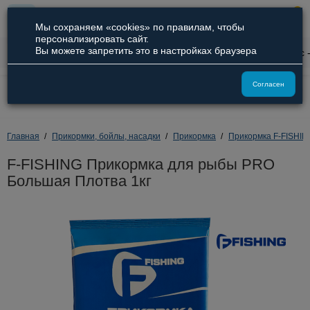
0
Мы сохраняем «cookies» по правилам, чтобы
персонализировать сайт.
Вы можете запретить это в настройках браузера
0
Описание
Характеристики
Отзывы
Вопрос 
8 (800) 551-09-94
Согласен
8 (929) 836-66-51
Главная
Прикормки, бойлы, насадки
Прикормка
Прикормка F-FISHIN
F-FISHING Прикормка для рыбы PRO
Большая Плотва 1кг