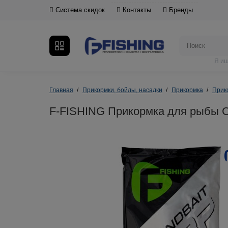
Система скидок
Контакты
Бренды
Я ищ
Главная
Прикормки, бойлы, насадки
Прикормка
Прик
F-FISHING Прикормка для рыбы C