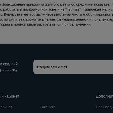
о фракционная прикормка желтого цвета со средними показател
о работать в прикормочной зоне и не “пылить”, привлекая мелк
х.
Кукуруза
и ее аромат – неотъемлемая часть любой карповой
 но, по сути, эта ароматика является универсальной и привлека
торый в полной мере раскрывается при увлажнении.
 и скидок?
 рассылку
й кабинет
Дополни
кабинет
Рассылка
Производ