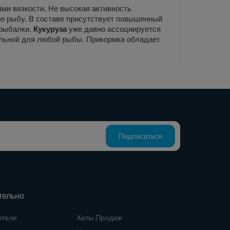
ями вязкости. Не высокая активность
ую рыбу. В составе присутствует повышенный
 рыбалки.
Кукуруза
уже давно ассоциируется
тельной для любой рыбы. Прикормка обладает
Подписаться
тельно
ители
Хиты Продаж