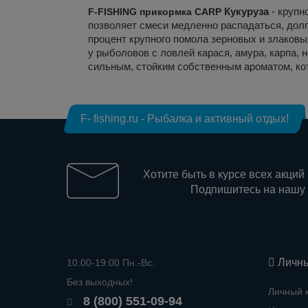
F-FISHING прикормка CARP
Кукуруза
- крупн
позволяет смеси медленно распадаться, долг
процент крупного помола зерновых и злаковы
у рыболовов с ловлей карася, амура, карпа,
сильным, стойким собственным ароматом, ко
F- fishing.ru - Рыбалка и активный отдых!
Хотите быть в курсе всех акций
Подпишитесь на нашу
Личны
10:00-19:00 Пн.-Вс.
Без выходных!
Личный 
8 (800) 551-09-94