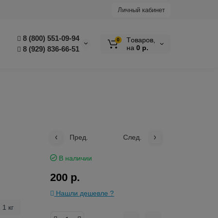
Личный кабинет
8 (800) 551-09-94
Tоваров,
0
на
0 р.
8 (929) 836-66-51
Пред.
След.
В наличии
200 р.
Нашли дешевле ?
1 кг