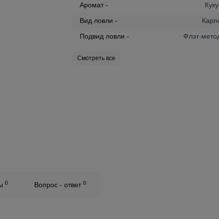
Аромат -
Куку
Вид ловли -
Карп
Подвид ловли -
Флэт-мето
Смотреть все
0
0
вы
Вопрос - ответ