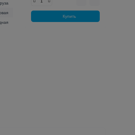
руза
овая
Купить
дная