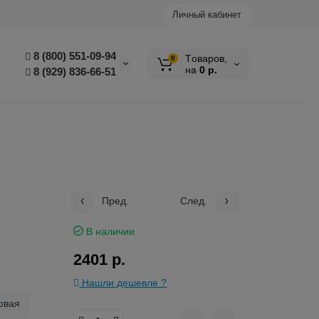
Личный кабинет
8 (800) 551-09-94
Tоваров,
0
на
0 р.
8 (929) 836-66-51
Пред.
След.
В наличии
2401 р.
Нашли дешевле ?
овая