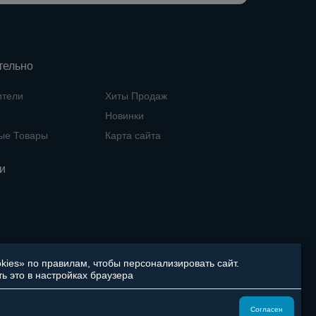
тельно
ители
Хиты Продаж
Новинки
ые Товары
Карта сайта
и
ies» по правилам, чтобы персонализировать сайт.
ь это в настройках браузера
Согласен