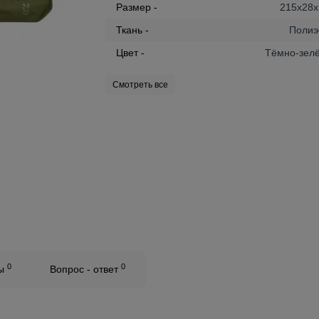
Размер -
215x28x
Ткань -
Полиэ
Цвет -
Тёмно-зел
Смотреть все
0
0
вы
Вопрос - ответ