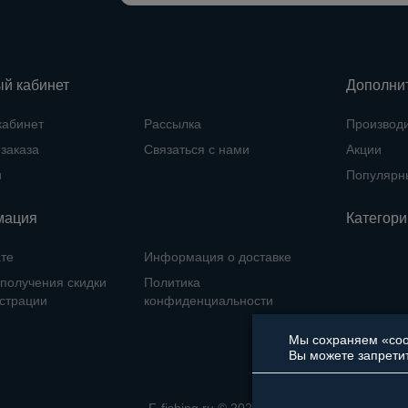
й кабинет
Дополни
кабинет
Рассылка
Производ
заказа
Связаться с нами
Акции
и
Популярн
мация
Категори
те
Информация о доставке
получения скидки
Политика
истрации
конфиденциальности
Мы сохраняем «cook
Вы можете запретит