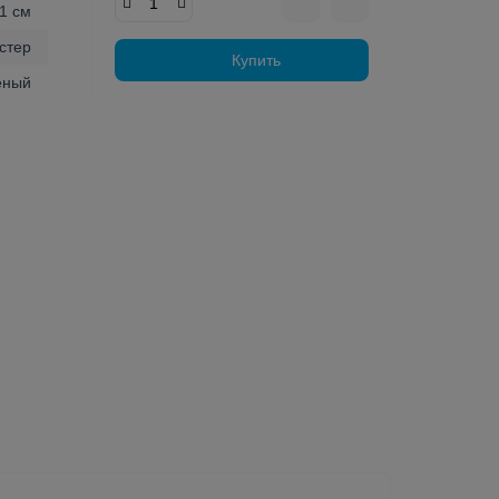
1 см
стер
Купить
ёный