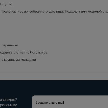
3 футов)
 транспортировки собранного удилища. Подходит для моделей с к
я переноски
годаря уплотненной структуре
 с крупными кольцами
 и скидок?
 рассылку