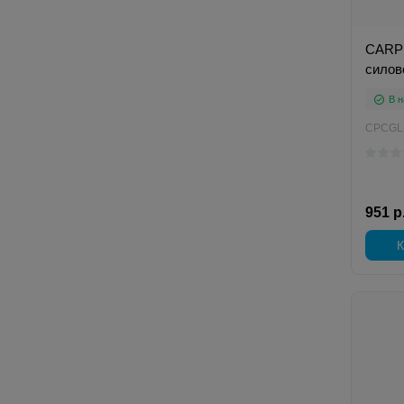
CARP 
силов
В н
CPCGL
951 р
К