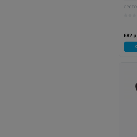
CPCFO
682 р
К