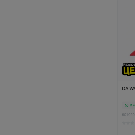
DAIWA
В н
901020