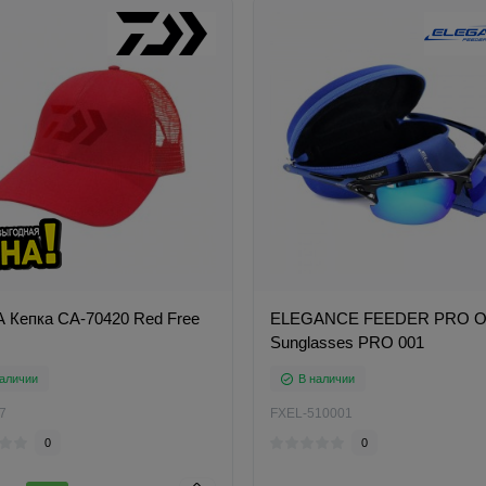
 Кепка CA-70420 Red Free
ELEGANCE FEEDER PRO О
Sunglasses PRO 001
аличии
В наличии
7
FXEL-510001
0
0