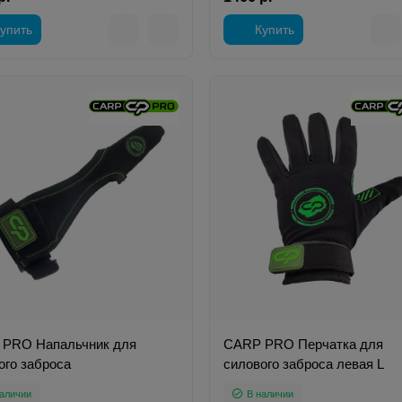
упить
Купить
PRO Напальчник для
CARP PRO Перчатка для
ого заброса
силового заброса левая L
аличии
В наличии