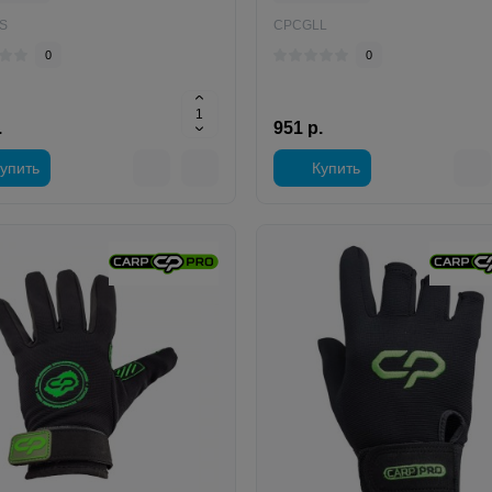
S
CPCGLL
0
0
.
951 р.
упить
Купить