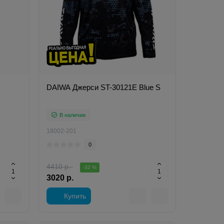
DAIWA Джерси ST-30121E Blue S
В наличии
18002-201
0
4410 р.
-32 %
3020 р.
Купить