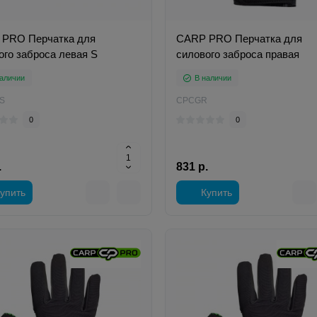
PRO Перчатка для
CARP PRO Перчатка для
ого заброса левая S
силового заброса правая
аличии
В наличии
S
CPCGR
0
0
.
831 р.
упить
Купить