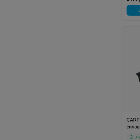
К
CARP 
силов
В н