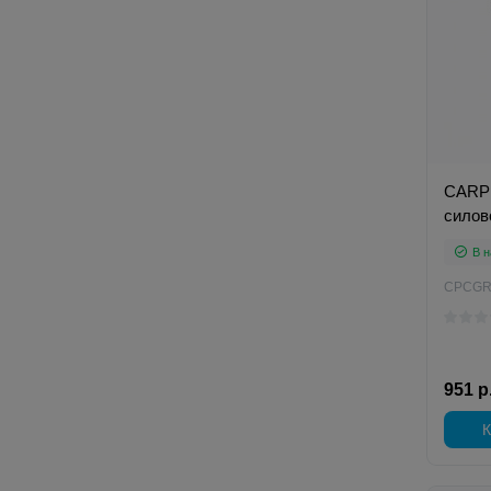
CARP 
силов
В н
CPCGR
951 р
К