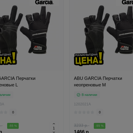
ARCIA Перчатки
ABU GARCIA Перчатки
еновые L
неопреновые M
аличии
В наличии
3A
1202021A
0
0
.
3233 р.
-55 %
-55 %
р.
1466 р.