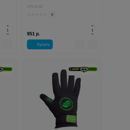
CPCGLM
0
951 р.
Купить