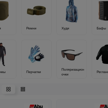
и
Ремни
Худи
Бафы
Поляризационные
юмы
Перчатки
Регла
очки