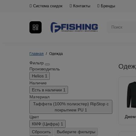
Система скидок
Контакты
Бренды
Главная
Одежда
Фильтр
Одеж
Производитель
Helios
1
Наличие
Есть в наличии
1
Материал
Таффета (100% полиэстер) RipStop с
покрытием PU
1
Джем
Цвет
КМФ (Цифра)
1
Сбросить
Выберите фильтры