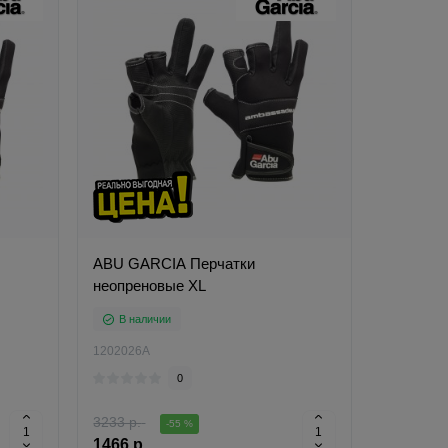
ABU GARCIA Перчатки
неопреновые XL
В наличии
1202026A
0
3233 р.
-55 %
1466 р.