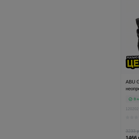
ABU G
неопр
В н
120202
3233 р
1466 