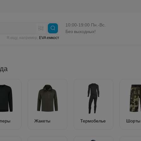
10:00-19:00 Пн.-Вс.
Без выходных!
Я ищу, например,
EVA емкост
да
перы
Жакеты
Термобелье
Шорты