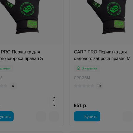
PRO Перчатка для
CARP PRO Перчатка для
ого заброса правая S
силового заброса правая М
аличии
В наличии
S
CPCGRM
0
0
.
951 р.
упить
Купить