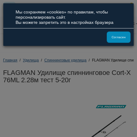
0
Мы сохраняем «cookies» по правилам, чтобы
персонализировать сайт.
Вы можете запретить это в настройках браузера
1
Описание
Характеристики
Отзывы
Вопрос 
8 (800) 551-09-94
Согласен
8 (929) 836-66-51
Главная
Удилища
Спиннинговые удилища
FLAGMAN Удилище спиннин
FLAGMAN Удилище спиннинговое Cort-X
76ML 2.28м тест 5-20г