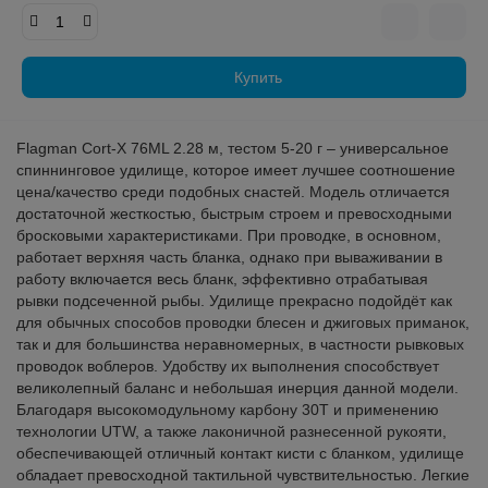
Купить
Flagman Cort-X 76ML 2.28 м, тестом 5-20 г – универсальное
спиннинговое удилище, которое имеет лучшее соотношение
цена/качество среди подобных снастей. Модель отличается
достаточной жесткостью, быстрым строем и превосходными
бросковыми характеристиками. При проводке, в основном,
работает верхняя часть бланка, однако при вываживании в
работу включается весь бланк, эффективно отрабатывая
рывки подсеченной рыбы. Удилище прекрасно подойдёт как
для обычных способов проводки блесен и джиговых приманок,
так и для большинства неравномерных, в частности рывковых
проводок воблеров. Удобству их выполнения способствует
великолепный баланс и небольшая инерция данной модели.
Благодаря высокомодульному карбону 30Т и применению
технологии UTW, а также лаконичной разнесенной рукояти,
обеспечивающей отличный контакт кисти с бланком, удилище
обладает превосходной тактильной чувствительностью. Легкие