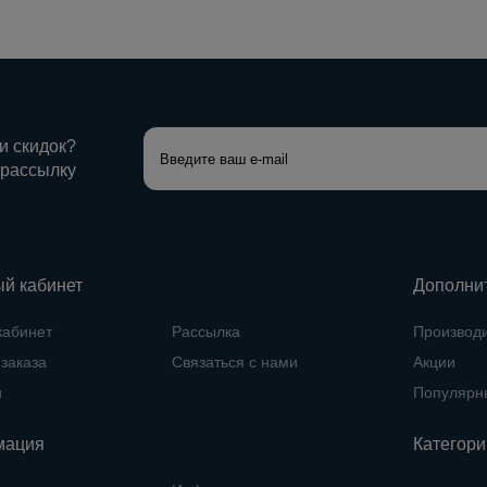
 и скидок?
 рассылку
й кабинет
Дополни
кабинет
Рассылка
Производ
заказа
Связаться с нами
Акции
и
Популярн
мация
Категори