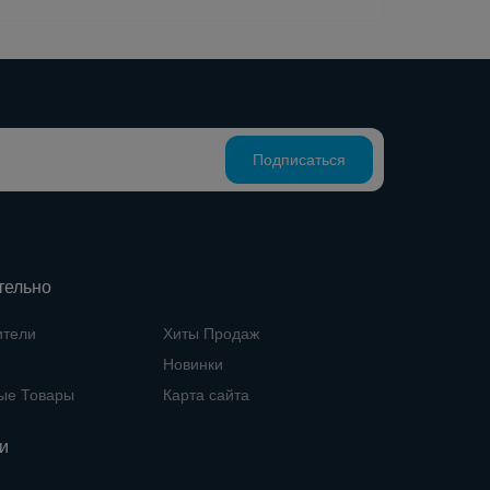
Подписаться
тельно
ители
Хиты Продаж
Новинки
ые Товары
Карта сайта
и