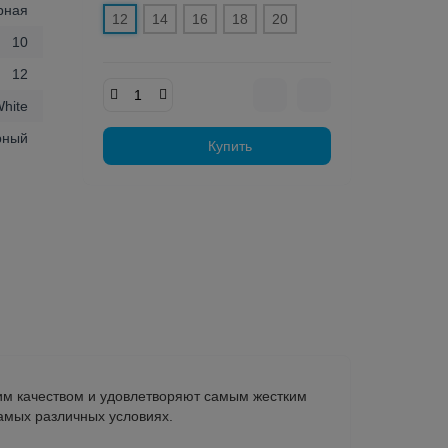
рная
12
14
16
18
20
10
12
hite
рный
Купить
им качеством и удовлетворяют самым жестким
амых различных условиях.