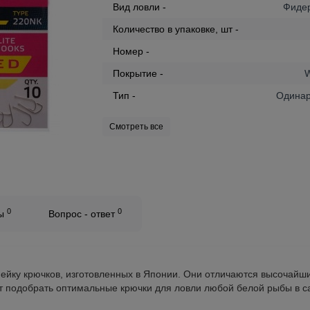
Вид ловли -
Фиде
Количество в упаковке, шт -
Номер -
Покрытие -
W
Тип -
Одина
Смотреть все
0
0
вы
Вопрос - ответ
нейку крючков, изготовленных в Японии. Они отличаются высочайш
 подобрать оптимальные крючки для ловли любой белой рыбы в с