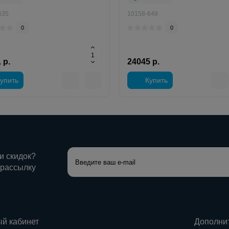
635
10158-649
0
0
 р.
24045 р.
упить
Купить
 и скидок?
 рассылку
й кабинет
Дополни